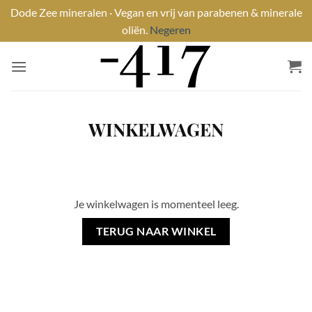
Dode Zee mineralen · Vegan en vrij van parabenen & minerale
oliën.
Negeren
Ga
naar
inhoud
WINKELWAGEN
Je winkelwagen is momenteel leeg.
TERUG NAAR WINKEL