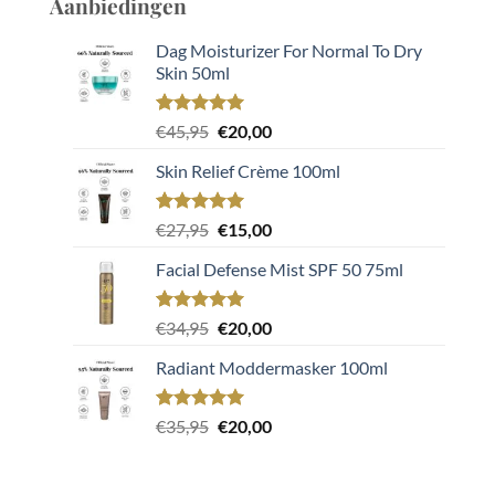
Aanbiedingen
€35,95.
€20,00.
waardering
Dag Moisturizer For Normal To Dry
Skin 50ml
Gewaardeerd
2
Oorspronkelijke
Huidige
€
45,95
€
20,00
5.00
op 5
prijs
prijs
gebaseerd
Skin Relief Crème 100ml
was:
is:
op
klant
€45,95.
€20,00.
waarderingen
Gewaardeerd
2
Oorspronkelijke
Huidige
€
27,95
€
15,00
5.00
op 5
prijs
prijs
gebaseerd
Facial Defense Mist SPF 50 75ml
was:
is:
op
klant
€27,95.
€15,00.
waarderingen
Gewaardeerd
2
Oorspronkelijke
Huidige
€
34,95
€
20,00
5.00
op 5
prijs
prijs
gebaseerd
Radiant Moddermasker 100ml
was:
is:
op
klant
€34,95.
€20,00.
waarderingen
Gewaardeerd
1
Oorspronkelijke
Huidige
€
35,95
€
20,00
5.00
op 5
prijs
prijs
gebaseerd
was:
is:
op
klant
€35,95.
€20,00.
waardering