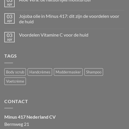
03
Voordelen
apr
Vitamine
Geen
F
reacties
voor
op
03
de
Jojoba olie in Minus 417: dit zijn de voordelen voor
Aloë
huid
apr
Vera:
de huid
de
Geen
natuurlijke
reacties
moisturizer
03
Voordelen Vitamine C voor de huid
op
Jojoba
apr
Geen
olie
reacties
in
op
Minus
Voordelen
417:
TAGS
Vitamine
dit
C
zijn
voor
de
de
voordelen
huid
Body scrub
Handcrèmes
Moddermasker
Shampoo
voor
de
huid
Voetcrème
CONTACT
Minus 417 Nederland CV
Bermweg 21