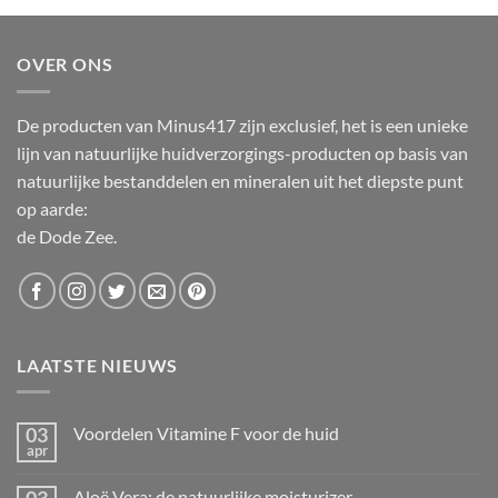
OVER ONS
De producten van Minus417 zijn exclusief, het is een unieke
lijn van natuurlijke huidverzorgings-producten op basis van
natuurlijke bestanddelen en mineralen uit het diepste punt
op aarde:
de Dode Zee.
LAATSTE NIEUWS
03
Voordelen Vitamine F voor de huid
apr
Geen
reacties
op
Aloë Vera: de natuurlijke moisturizer