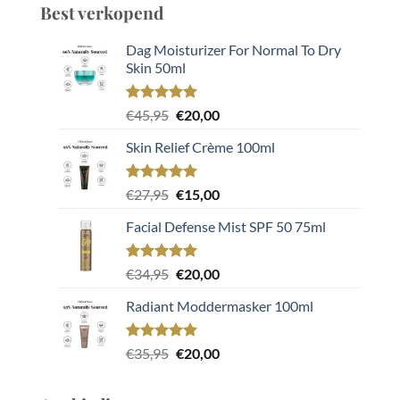
Best verkopend
Dag Moisturizer For Normal To Dry
Skin 50ml
Gewaardeerd
2
Oorspronkelijke
Huidige
€
45,95
€
20,00
5.00
op 5
prijs
prijs
gebaseerd
Skin Relief Crème 100ml
was:
is:
op
klant
€45,95.
€20,00.
waarderingen
Gewaardeerd
2
Oorspronkelijke
Huidige
€
27,95
€
15,00
5.00
op 5
prijs
prijs
gebaseerd
Facial Defense Mist SPF 50 75ml
was:
is:
op
klant
€27,95.
€15,00.
waarderingen
Gewaardeerd
2
Oorspronkelijke
Huidige
€
34,95
€
20,00
5.00
op 5
prijs
prijs
gebaseerd
Radiant Moddermasker 100ml
was:
is:
op
klant
€34,95.
€20,00.
waarderingen
Gewaardeerd
1
Oorspronkelijke
Huidige
€
35,95
€
20,00
5.00
op 5
prijs
prijs
gebaseerd
was:
is:
op
klant