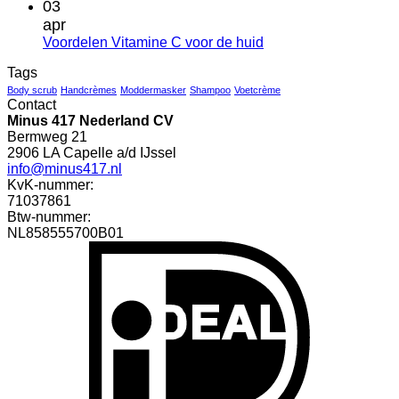
reacties
03
natuurlijke
op
apr
moisturizer
Jojoba
Geen
Voordelen Vitamine C voor de huid
olie
reacties
in
Tags
op
Minus
Voordelen
Body scrub
Handcrèmes
Moddermasker
Shampoo
Voetcrème
417:
Contact
Vitamine
dit
Minus 417 Nederland CV
C
zijn
Bermweg 21
voor
de
2906 LA Capelle a/d IJssel
de
voordelen
info@minus417.nl
huid
voor
KvK-nummer:
de
71037861
huid
Btw-nummer:
NL858555700B01
I