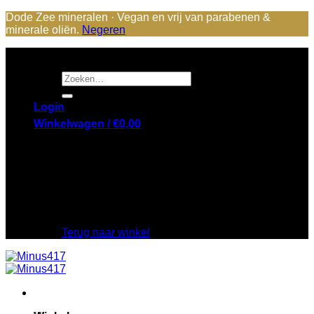
Dode Zee mineralen · Vegan en vrij van parabenen &
minerale oliën.
Negeren
Ga
naar
Zoeken
inhoud
naar:
Login
Winkelwagen /
€
0,00
Geen producten in de winkelwagen.
Terug naar winkel