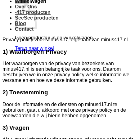
Winkelwagen
Home
Over Ons
-417 producten
SeeSee producten
Blog
Contact
Geen producten in de winkelwagen.
Privacy policy voor Minus 417, eigenaar van minus417.nl
Terug naar winkel
1) Waarborgen Privacy
Het waarborgen van de privacy van bezoekers van
minus417.nl is een belangrijke taak voor ons. Daarom
beschrijven we in onze privacy policy welke informatie we
verzamelen en hoe we deze informatie gebruiken.
2) Toestemming
Door de informatie en de diensten op minus417.nl te
gebruiken, gaat u akkoord met onze privacy policy en de
voorwaarden die wij hierin hebben opgenomen.
3) Vragen