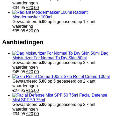
waarderingen
Oorspronkelijke
Huidige
€
34,95
€
20,00
prijs
prijs
Radiant
was:
is:
Moddermasker 100ml
€34,95.
€20,00.
Gewaardeerd
5.00
op 5 gebaseerd op
1
klant
waardering
Oorspronkelijke
Huidige
€
35,95
€
20,00
prijs
prijs
was:
is:
Aanbiedingen
€35,95.
€20,00.
Dag
Moisturizer For Normal To Dry Skin 50ml
Gewaardeerd
5.00
op 5 gebaseerd op
2
klant
waarderingen
Oorspronkelijke
Huidige
€
45,95
€
20,00
prijs
prijs
Skin Relief Crème 100ml
was:
is:
Gewaardeerd
5.00
op 5 gebaseerd op
2
klant
€45,95.
€20,00.
waarderingen
Oorspronkelijke
Huidige
€
27,95
€
15,00
prijs
prijs
Facial Defense
was:
is:
Mist SPF 50 75ml
€27,95.
€15,00.
Gewaardeerd
5.00
op 5 gebaseerd op
2
klant
waarderingen
Oorspronkelijke
Huidige
€
34,95
€
20,00