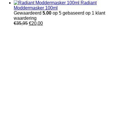
prijs
prijs
Radiant
was:
is:
Moddermasker 100ml
€34,95.
€20,00.
Gewaardeerd
5.00
op 5 gebaseerd op
1
klant
waardering
Oorspronkelijke
Huidige
€
35,95
€
20,00
prijs
prijs
was:
is:
€35,95.
€20,00.