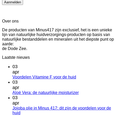
Over ons
De producten van Minus417 zijn exclusief, het is een unieke
lijn van natuurlijke huidverzorgings-producten op basis van
natuurlijke bestanddelen en mineralen uit het diepste punt op
aarde:
de Dode Zee.
Laatste nieuws
03
apr
Geen
Voordelen Vitamine F voor de huid
reacties
03
op
apr
Voordelen
Geen
Aloë Vera: de natuurlijke moisturizer
Vitamine
reacties
03
F
op
apr
voor
Aloë
Jojoba olie in Minus 417: dit zijn de voordelen voor de
de
Vera:
Geen
huid
huid
de