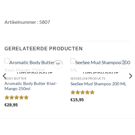
Artikelnummer : 5807
GERELATEERDE PRODUCTEN
Toevoegen
Toevoegen
UITVERKOCHT
UITVERKOCHT
aan
aan
BODY BUTTER
SEESEELAB PRODUCTS
wenslijst
wenslijst
Aromatic Body Butter Kiwi-
SeeSee Mud Shampoo 200 ML
Mango 250ml
Gewaardeerd
€
15,95
5
uit 5
Gewaardeerd
€
28,95
5
uit 5