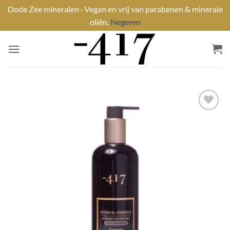
Dode Zee mineralen · Vegan en vrij van parabenen & minerale
oliën.
Negeren
Ga
naar
inhoud
Toevoegen
aan
wenslijst