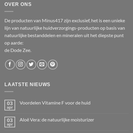
OVER ONS
De producten van Minus417 zijn exclusief, het is een unieke
lijn van natuurlijke huidverzorgings-producten op basis van
natuurlijke bestanddelen en mineralen uit het diepste punt
op aarde:
de Dode Zee.
LAATSTE NIEUWS
Voordelen Vitamine F voor de huid
03
apr
Geen
reacties
op
Aloë Vera: de natuurlijke moisturizer
03
Voordelen
Vitamine
apr
Geen
F
reacties
voor