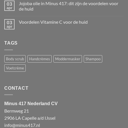
op
de
Jojoba olie in Minus 417: dit zijn de voordelen voor
03
Aloë
huid
Vera:
apr
de huid
de
Geen
natuurlijke
reacties
moisturizer
Voordelen Vitamine C voor de huid
03
op
Jojoba
apr
Geen
olie
reacties
in
op
Minus
Voordelen
417:
TAGS
Vitamine
dit
C
zijn
voor
de
de
voordelen
huid
Body scrub
Handcrèmes
Moddermasker
Shampoo
voor
de
huid
Voetcrème
CONTACT
Minus 417 Nederland CV
Bermweg 21
2906 LA Capelle a/d IJssel
info@minus417.nl