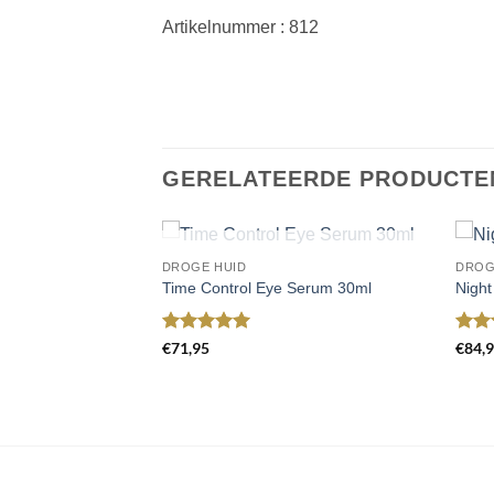
Artikelnummer : 812
GERELATEERDE PRODUCTE
UITVERKOCHT
DROGE HUID
DROG
Toevoegen
Toevoegen
Time Control Eye Serum 30ml
Night
aan
aan
eam met retinol en
wenslijst
wenslijst
Gewaardeerd
Gewa
€
71,95
€
84,
lijke
dige
5
uit 5
5
uit
s
,00.