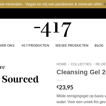
e mineralen · Vegan en vrij van parabenen & minerale oliën.
N
VER ONS
-417 PRODUCTEN
SEESEE PRODUCTEN
BLOG
HOME
/
COLLECTIES
/
RE-DE
Cleansing Gel 
Toevoegen
aan
wenslijst
23,95
€
Milde reinigingsgel op basis
water. Voor een uniek fris gev