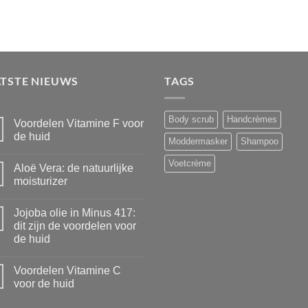
ATSTE NIEUWS
TAGS
Body scrub
Handcrèmes
Voordelen Vitamine F voor
de huid
Moddermasker
Shampoo
Geen
reacties
Voetcrème
Aloë Vera: de natuurlijke
op
Voordelen
moisturizer
Vitamine
F
Geen
voor
reacties
Jojoba olie in Minus 417:
de
op
huid
Aloë
dit zijn de voordelen voor
Vera:
de huid
de
natuurlijke
Geen
moisturizer
reacties
Voordelen Vitamine C
op
Jojoba
voor de huid
olie
in
Geen
Minus
reacties