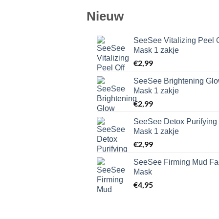
Nieuw
SeeSee Vitalizing Peel O
Mask 1 zakje
€
2,99
SeeSee Brightening Gl
Mask 1 zakje
€
2,99
SeeSee Detox Purifying
Mask 1 zakje
€
2,99
SeeSee Firming Mud Fac
Mask
€
4,95