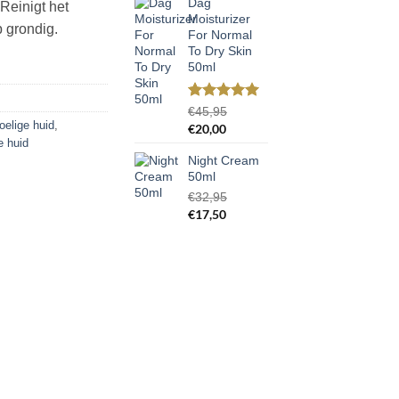
Dag
 Reinigt het
Moisturizer
p grondig.
For Normal
To Dry Skin
50ml
Gewaardeerd
2
€
45,95
5.00
op 5
elige huid
,
Oorspronkelijke
Huidige
€
20,00
gebaseerd
e huid
prijs
prijs
op
klant
Night Cream
was:
is:
waarderingen
50ml
€45,95.
€20,00.
€
32,95
Oorspronkelijke
Huidige
€
17,50
prijs
prijs
was:
is:
€32,95.
€17,50.