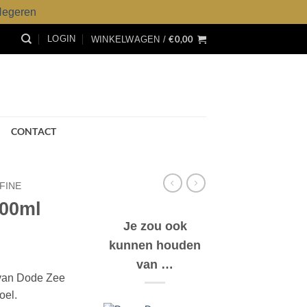
egeren
€
0,00
LOGIN
WINKELWAGEN /
CONTACT
FINE
200ml
Je zou ook
kunnen houden
van …
 van Dode Zee
oel.