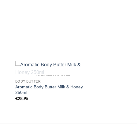
UITVERKOCHT
gen
Toevoegen
BODY BUTTER
aan
Aromatic Body Butter Milk & Honey
st
wenslijst
250ml
€
28,95