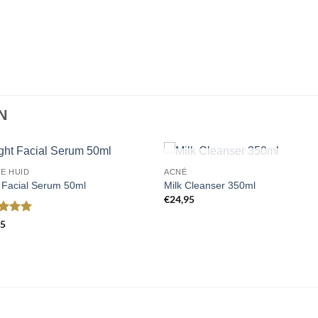
N
UITVERKOCHT
E HUID
ACNÉ
Toevoegen
Toevoe
 Facial Serum 50ml
Milk Cleanser 350ml
aan
aan
€
24,95
wenslijst
wenslij
ardeerd
95
 5