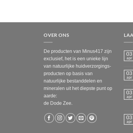
OVER ONS
LA
De producten van Minus417 zijn
03
apr
exclusief, het is een unieke lijn
van natuurlijke huidverzorgings-
03
producten op basis van
apr
natuurlijke bestanddelen en
mineralen uit het diepste punt op
03
aarde:
apr
de Dode Zee.
03
apr