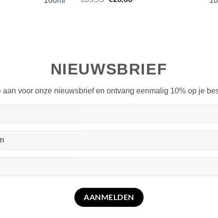
5.00
op 5
prijs
prijs
gebaseerd
was:
is:
op
klant
waardering
€35,95.
€20,00.
NIEUWSBRIEF
e aan voor onze nieuwsbrief en ontvang eenmalig 10% op je best