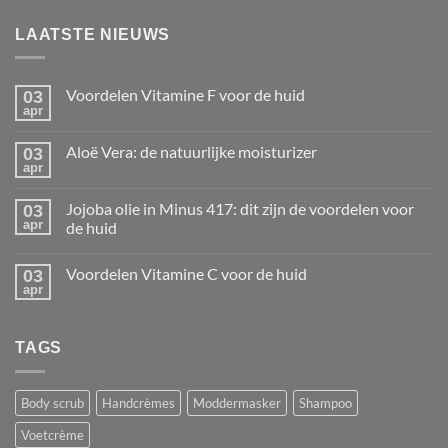
LAATSTE NIEUWS
Voordelen Vitamine F voor de huid
03
apr
Geen
reacties
op
Aloë Vera: de natuurlijke moisturizer
03
Voordelen
Vitamine
apr
Geen
F
reacties
voor
op
de
Jojoba olie in Minus 417: dit zijn de voordelen voor
03
Aloë
huid
Vera:
apr
de huid
de
Geen
natuurlijke
reacties
moisturizer
Voordelen Vitamine C voor de huid
03
op
Jojoba
apr
Geen
olie
reacties
in
op
Minus
Voordelen
417:
TAGS
Vitamine
dit
C
zijn
voor
de
de
voordelen
huid
Body scrub
Handcrèmes
Moddermasker
Shampoo
voor
de
huid
Voetcrème