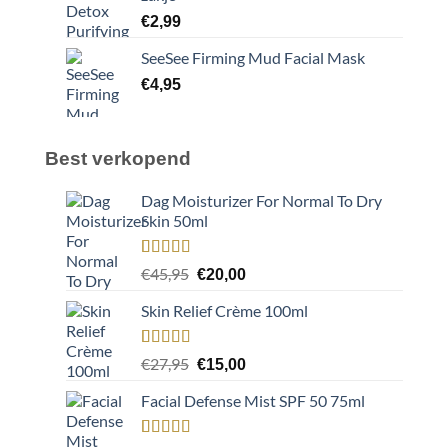
€
2,99
SeeSee Firming Mud Facial Mask
€
4,95
Best verkopend
Dag Moisturizer For Normal To Dry
Skin 50ml
Gewaardeerd
2
Oorspronkelijke
Huidige
€
45,95
€
20,00
5.00
op 5
prijs
prijs
gebaseerd
Skin Relief Crème 100ml
was:
is:
op
klant
waarderingen
€45,95.
€20,00.
Gewaardeerd
2
Oorspronkelijke
Huidige
€
27,95
€
15,00
5.00
op 5
prijs
prijs
gebaseerd
Facial Defense Mist SPF 50 75ml
was:
is:
op
klant
waarderingen
€27,95.
€15,00.