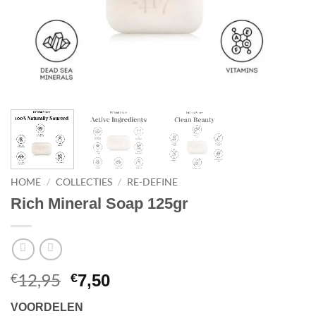
HOME
/
COLLECTIES
/
RE-DEFINE
Rich Mineral Soap 125gr
12,95
Oorspronkelijke
Huidige
€
€
7,50
prijs
prijs
VOORDELEN
was:
is: