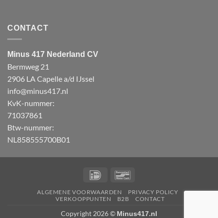
CONTACT
Minus 417 Nederland CV
Bermweg 21
2906 LA Capelle a/d IJssel
info@minus417.nl
KvK-nummer:
71037861
Btw-nummer:
NL858555700B01
IDeal
Bancontact
ALGEMENE VOORWAARDEN
PRIVACY POLICY
VERKOOPPUNTEN
B2B
CONTACT
Copyright 2026 ©
Minus417.nl