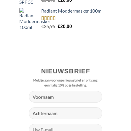
€
20,00
5.00
op 5
prijs
prijs
gebaseerd
Radiant Moddermasker 100ml
was:
is:
op
klant
waarderingen
€34,95.
€20,00.
Gewaardeerd
1
Oorspronkelijke
Huidige
€
35,95
€
20,00
5.00
op 5
prijs
prijs
gebaseerd
was:
is:
op
klant
waardering
€35,95.
€20,00.
NIEUWSBRIEF
Meld je aan voor onze nieuwsbrief en ontvang
eenmalig 10% op je bestelling.