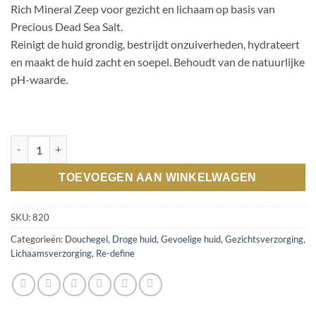
Rich Mineral Zeep voor gezicht en lichaam op basis van
€12,95.
€7,50.
Precious Dead Sea Salt.
Reinigt de huid grondig, bestrijdt onzuiverheden, hydrateert
en maakt de huid zacht en soepel. Behoudt van de natuurlijke
pH-waarde.
Rich Mineral Soap 125gr aantal
TOEVOEGEN AAN WINKELWAGEN
SKU:
820
Categorieën:
Douchegel
,
Droge huid
,
Gevoelige huid
,
Gezichtsverzorging
,
Lichaamsverzorging
,
Re-define