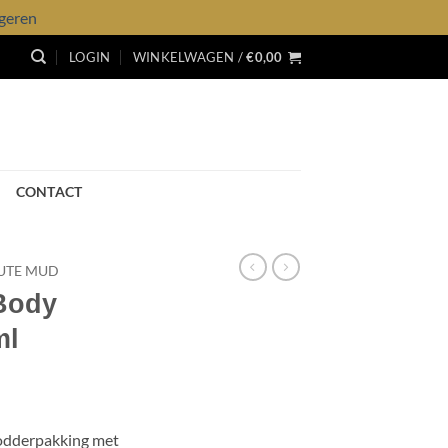
geren
LOGIN
WINKELWAGEN /
€
0,00
CONTACT
UTE MUD
Body
ml
dderpakking met