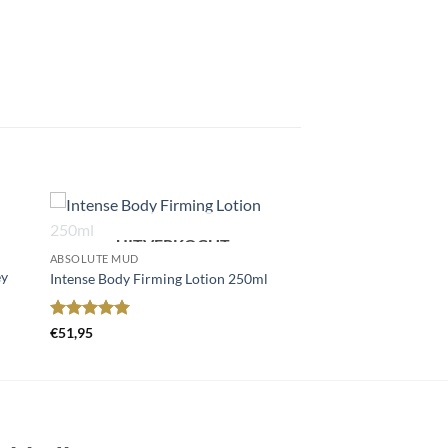
UITVERKOCHT
gen
Toevoegen
ABSOLUTE MUD
aan
ey
st
wenslijst
Intense Body Firming Lotion 250ml
Gewaardeerd
€
51,95
5
uit 5