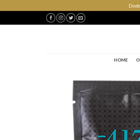
Dode 
Ga
naar
inhoud
HOME
O