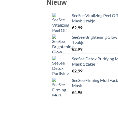
Nieuw
SeeSee Vitalizing Peel Off
Mask 1 zakje
€
2,99
SeeSee Brightening Glow
1 zakje
€
2,99
SeeSee Detox Purifying 
Mask 1 zakje
€
2,99
SeeSee Firming Mud Faci
Mask
€
4,95