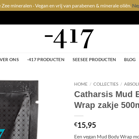
Zee mineralen · Vegan en vrij van parabenen & minerale oliën.
Ne
VER ONS
-417 PRODUCTEN
SEESEE PRODUCTEN
BLOG
HOME
/
COLLECTIES
/
ABSOL
Catharsis Mud 
Toevoegen
Wrap zakje 500
aan
wenslijst
15,95
€
Een vegan Mud Body Wrap mo