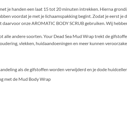
 met je handen een laat 15 tot 20 minuten intrekken. Hierna gron
ubben voordat je met je lichaamspakking begint. Zodat je eerst je d
unt daarvoor onze AROMATIC BODY SCRUB gebruiken. Wij hebben d
 alle andere soorten. Your Dead Sea Mud Wrap trekt de gifstoffen 
eroudering, vlekken, huidaandoeningen en meer kunnen veroorzake
handeling als de gifstoffen worden verwijderd en je dode huidcell
ging met de Mud Body Wrap