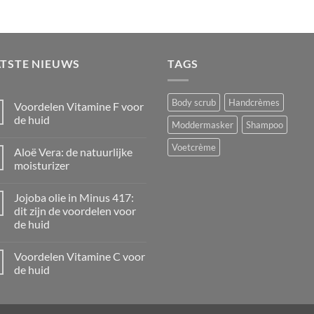
ATSTE NIEUWS
TAGS
Body scrub
Handcrèmes
Voordelen Vitamine F voor
de huid
Moddermasker
Shampoo
Geen
reacties
Voetcrème
Aloë Vera: de natuurlijke
op
Voordelen
moisturizer
Vitamine
F
Geen
voor
reacties
Jojoba olie in Minus 417:
de
op
huid
Aloë
dit zijn de voordelen voor
Vera:
de huid
de
natuurlijke
Geen
moisturizer
reacties
Voordelen Vitamine C voor
op
Jojoba
de huid
olie
in
Geen
Minus
reacties
417:
op
dit
Voordelen