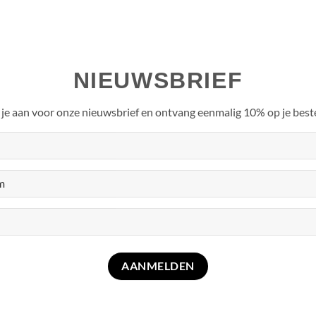
was:
is:
op
klant
€35,95.
€20,00.
waardering
NIEUWSBRIEF
je aan voor onze nieuwsbrief en ontvang eenmalig 10% op je beste