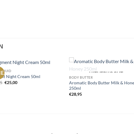
N
E HUID
IE
UITVERKOCHT
Toevoegen
Toevoe
ent Night Cream 50ml
BODY BUTTER
aan
aan
Oorspronkelijke
Huidige
95
€
25,00
Aromatic Body Butter Milk & Hon
wenslijst
wenslij
prijs
prijs
250ml
was:
is:
€
28,95
€61,95.
€25,00.