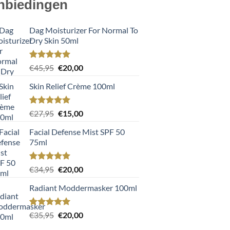
nbiedingen
Dag Moisturizer For Normal To
Dry Skin 50ml
Gewaardeerd
2
Oorspronkelijke
Huidige
€
45,95
€
20,00
5.00
op 5
prijs
prijs
gebaseerd
Skin Relief Crème 100ml
was:
is:
op
klant
€45,95.
€20,00.
waarderingen
Gewaardeerd
2
Oorspronkelijke
Huidige
€
27,95
€
15,00
5.00
op 5
prijs
prijs
gebaseerd
Facial Defense Mist SPF 50
was:
is:
op
klant
75ml
€27,95.
€15,00.
waarderingen
Gewaardeerd
2
Oorspronkelijke
Huidige
€
34,95
€
20,00
5.00
op 5
prijs
prijs
gebaseerd
Radiant Moddermasker 100ml
was:
is:
op
klant
€34,95.
€20,00.
waarderingen
Gewaardeerd
1
Oorspronkelijke
Huidige
€
35,95
€
20,00
5.00
op 5
prijs
prijs
gebaseerd