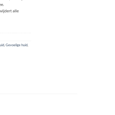
ee.
wijdert alle
uid
,
Gevoelige huid
,