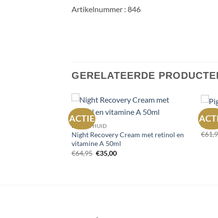
Artikelnummer : 846
GERELATEERDE PRODUCTE
DROG
ACTIE
ACT
Toevoegen
Toevoegen
Pigm
DROGE HUID
aan
aan
€
61,
Night Recovery Cream met retinol en
wenslijst
wenslijst
y Scrub 360 gr
vitamine A 50ml
Oorspronkelijke
Huidige
€
64,95
€
35,00
prijs
prijs
was:
is:
€64,95.
€35,00.