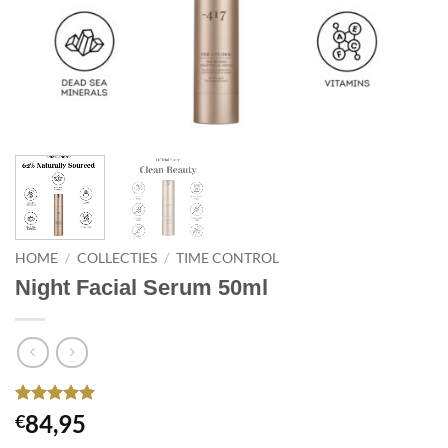
HOME
/
COLLECTIES
/
TIME CONTROL
Night Facial Serum 50ml
Gewaardeerd
1
84,95
€
5
op 5