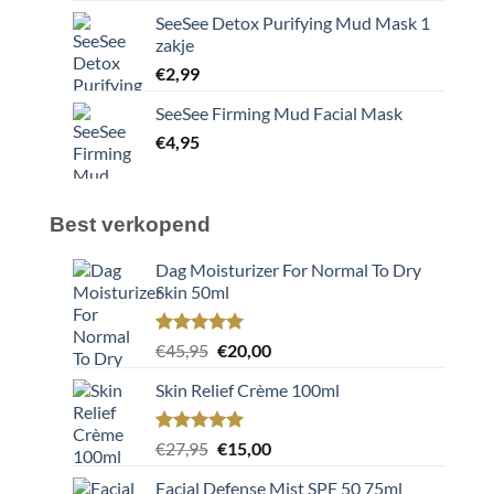
SeeSee Detox Purifying Mud Mask 1
zakje
€
2,99
SeeSee Firming Mud Facial Mask
€
4,95
Best verkopend
Dag Moisturizer For Normal To Dry
Skin 50ml
Gewaardeerd
2
Oorspronkelijke
Huidige
€
45,95
€
20,00
5.00
op 5
prijs
prijs
gebaseerd
Skin Relief Crème 100ml
was:
is:
op
klant
€45,95.
€20,00.
waarderingen
Gewaardeerd
2
Oorspronkelijke
Huidige
€
27,95
€
15,00
5.00
op 5
prijs
prijs
gebaseerd
Facial Defense Mist SPF 50 75ml
was:
is: