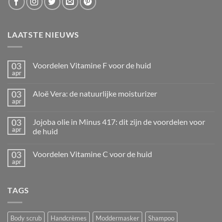
LAATSTE NIEUWS
03
Voordelen Vitamine F voor de huid
apr
Geen
reacties
op
03
Aloë Vera: de natuurlijke moisturizer
Voordelen
apr
Vitamine
Geen
F
reacties
voor
op
03
de
Jojoba olie in Minus 417: dit zijn de voordelen voor
Aloë
huid
apr
Vera:
de huid
de
Geen
natuurlijke
reacties
moisturizer
03
Voordelen Vitamine C voor de huid
op
Jojoba
apr
Geen
olie
reacties
in
op
Minus
Voordelen
417:
TAGS
Vitamine
dit
C
zijn
voor
de
de
voordelen
huid
Body scrub
Handcrèmes
Moddermasker
Shampoo
voor