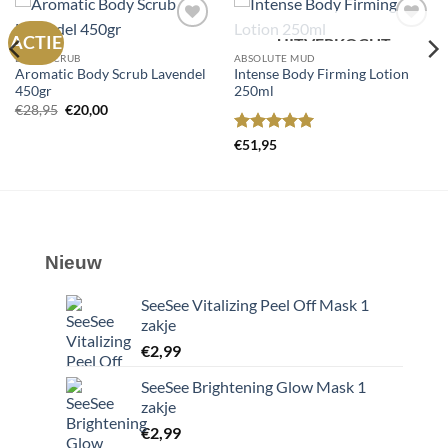
ACTIE
UITVERKOCHT
Toevoegen
Toevoegen
aan
aan
BODY SCRUB
ABSOLUTE MUD
wenslijst
wenslijst
Aromatic Body Scrub Lavendel
Intense Body Firming Lotion
450gr
250ml
Oorspronkelijke
Huidige
€
28,95
€
20,00
prijs
prijs
was:
is:
Gewaardeerd
€
51,95
€28,95.
€20,00.
5
uit 5
Nieuw
SeeSee Vitalizing Peel Off Mask 1
zakje
€
2,99
SeeSee Brightening Glow Mask 1
zakje
€
2,99