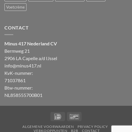
de
huid
Voetcrème
CONTACT
Minus 417 Nederland CV
Bermweg 21
2906 LA Capelle a/d IJssel
info@minus417.nl
KvK-nummer:
71037861
Btw-nummer:
NL858555700B01
IDeal
Bancontact
ALGEMENE VOORWAARDEN
PRIVACY POLICY
VERKOOPPUNTEN
B2B
CONTACT