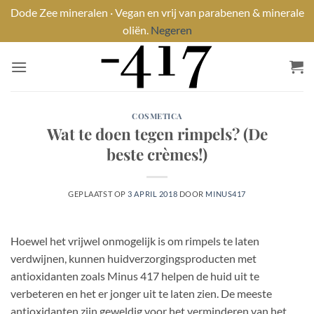
Dode Zee mineralen · Vegan en vrij van parabenen & minerale
oliën.
Negeren
Ga
naar
inhoud
COSMETICA
Wat te doen tegen rimpels? (De
beste crèmes!)
GEPLAATST OP
3 APRIL 2018
DOOR
MINUS417
Hoewel het vrijwel onmogelijk is om rimpels te laten
verdwijnen, kunnen huidverzorgingsproducten met
antioxidanten zoals Minus 417 helpen de huid uit te
verbeteren en het er jonger uit te laten zien. De meeste
antioxidanten zijn geweldig voor het verminderen van het