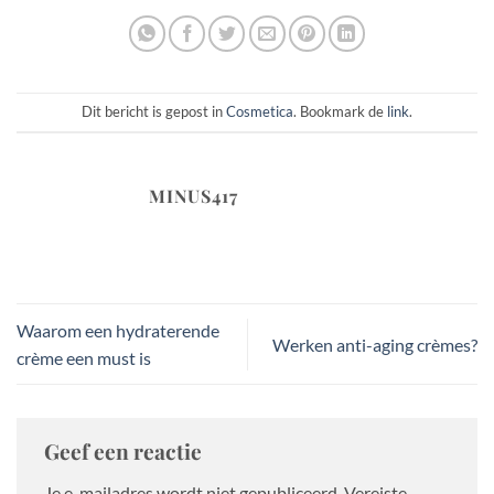
Dit bericht is gepost in
Cosmetica
. Bookmark de
link
.
MINUS417
Waarom een hydraterende
Werken anti-aging crèmes?
crème een must is
Geef een reactie
Je e-mailadres wordt niet gepubliceerd.
Vereiste