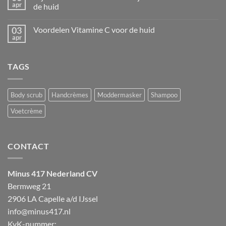
huid
apr
Vera:
de huid
de
Geen
natuurlijke
reacties
moisturizer
03
Voordelen Vitamine C voor de huid
op
Jojoba
apr
Geen
olie
reacties
in
op
Minus
Voordelen
417:
TAGS
Vitamine
dit
C
zijn
voor
de
de
voordelen
huid
Body scrub
Handcrèmes
Moddermasker
Shampoo
voor
de
huid
Voetcrème
CONTACT
Minus 417 Nederland CV
Bermweg 21
2906 LA Capelle a/d IJssel
info@minus417.nl
KvK-nummer: