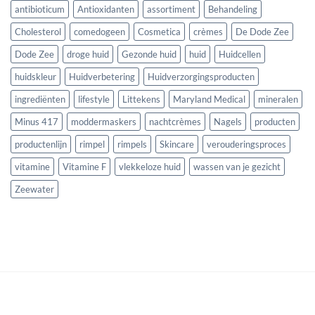
antibioticum
Antioxidanten
assortiment
Behandeling
Cholesterol
comedogeen
Cosmetica
crèmes
De Dode Zee
Dode Zee
droge huid
Gezonde huid
huid
Huidcellen
huidskleur
Huidverbetering
Huidverzorgingsproducten
ingrediënten
lifestyle
Littekens
Maryland Medical
mineralen
Minus 417
moddermaskers
nachtcrèmes
Nagels
producten
productenlijn
rimpel
rimpels
Skincare
verouderingsproces
vitamine
Vitamine F
vlekkeloze huid
wassen van je gezicht
Zeewater