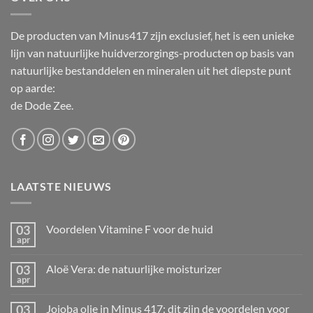
De producten van Minus417 zijn exclusief, het is een unieke
lijn van natuurlijke huidverzorgings-producten op basis van
natuurlijke bestanddelen en mineralen uit het diepste punt
op aarde:
de Dode Zee.
LAATSTE NIEUWS
03
Voordelen Vitamine F voor de huid
apr
Geen
reacties
op
03
Aloë Vera: de natuurlijke moisturizer
Voordelen
apr
Vitamine
Geen
F
reacties
voor
op
03
de
Jojoba olie in Minus 417: dit zijn de voordelen voor
Aloë