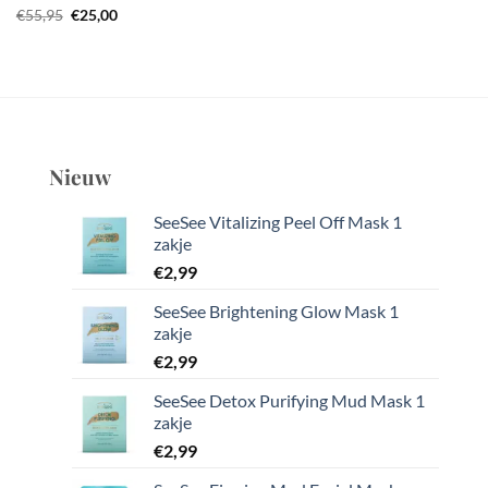
Oorspronkelijke
Huidige
€
55,95
€
25,00
prijs
prijs
was:
is:
€55,95.
€25,00.
Nieuw
SeeSee Vitalizing Peel Off Mask 1
zakje
€
2,99
SeeSee Brightening Glow Mask 1
zakje
€
2,99
SeeSee Detox Purifying Mud Mask 1
zakje
€
2,99