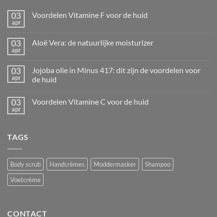
03
Voordelen Vitamine F voor de huid
apr
Geen
reacties
op
03
Aloë Vera: de natuurlijke moisturizer
Voordelen
apr
Vitamine
Geen
F
reacties
voor
op
03
de
Jojoba olie in Minus 417: dit zijn de voordelen voor
Aloë
huid
apr
Vera:
de huid
de
Geen
natuurlijke
reacties
moisturizer
03
Voordelen Vitamine C voor de huid
op
Jojoba
apr
Geen
olie
reacties
in
op
Minus
Voordelen
417:
TAGS
Vitamine
dit
C
zijn
voor
de
de
voordelen
huid
Body scrub
Handcrèmes
Moddermasker
Shampoo
voor
de
huid
Voetcrème
CONTACT