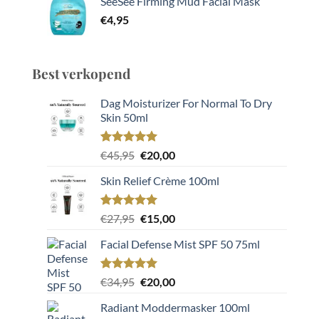
SeeSee Firming Mud Facial Mask
€
4,95
Best verkopend
Dag Moisturizer For Normal To Dry
Skin 50ml
Gewaardeerd
2
Oorspronkelijke
Huidige
€
45,95
€
20,00
5.00
op 5
prijs
prijs
gebaseerd
Skin Relief Crème 100ml
was:
is:
op
klant
€45,95.
€20,00.
waarderingen
Gewaardeerd
2
Oorspronkelijke
Huidige
€
27,95
€
15,00
5.00
op 5
prijs
prijs
gebaseerd
Facial Defense Mist SPF 50 75ml
was:
is:
op
klant
€27,95.
€15,00.
waarderingen
Gewaardeerd
2
Oorspronkelijke
Huidige
€
34,95
€
20,00
5.00
op 5
prijs
prijs
gebaseerd
Radiant Moddermasker 100ml
was:
is:
op
klant