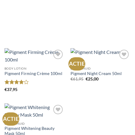
ACTIE
Toevoegen
Toevoegen
aan
aan
BODY LOTION
DROGE HUID
wenslijst
wenslijst
Pigment Firming Crème 100ml
Pigment Night Cream 50ml
Oorspronkelijke
Huidige
€
61,95
€
25,00
prijs
prijs
was:
is:
Gewaardeerd
€
37,95
€61,95.
€25,00.
4
uit 5
ACTIE
Toevoegen
aan
DROGE HUID
wenslijst
Pigment Whitening Beauty
Mask 50ml