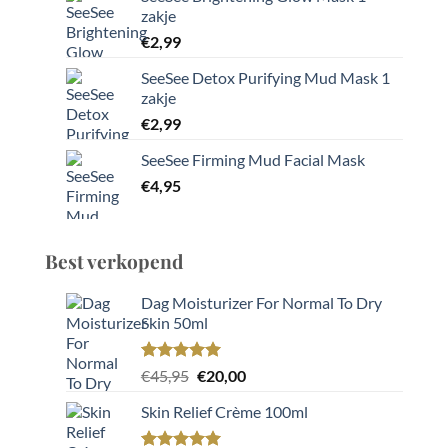
zakje
€
2,99
SeeSee Detox Purifying Mud Mask 1
zakje
€
2,99
SeeSee Firming Mud Facial Mask
€
4,95
Best verkopend
Dag Moisturizer For Normal To Dry
Skin 50ml
Gewaardeerd
2
Oorspronkelijke
Huidige
€
45,95
€
20,00
5.00
op 5
prijs
prijs
gebaseerd
Skin Relief Crème 100ml
was:
is:
op
klant
€45,95.
€20,00.
waarderingen