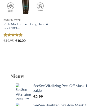
€16,95.
€10,00.
BODY BUTTER
Rich Mud Butter Body, Hand &
Foot 100ml
Gewaardeerd
Oorspronkelijke
Huidige
€
19,95
€
10,00
prijs
prijs
5
uit 5
was:
is:
€19,95.
€10,00.
Nieuw
SeeSee Vitalizing Peel Off Mask 1
zakje
€
2,99
SeeSee Brightening Glow Mask 1