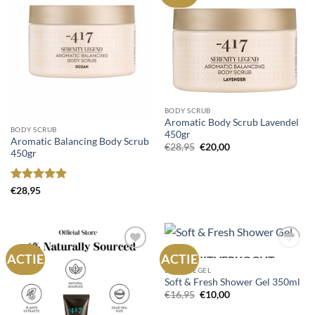
aan
aan
wenslijst
wenslijst
BODY SCRUB
Aromatic Body Scrub Lavendel
BODY SCRUB
450gr
Aromatic Balancing Body Scrub
Oorspronkelijke
Huidige
€
28,95
€
20,00
450gr
prijs
prijs
was:
is:
€28,95.
€20,00.
Gewaardeerd
€
28,95
5
uit 5
ACTIE
ACTIE
UITVERKOCHT
Toevoegen
Toevoegen
aan
aan
DOUCHEGEL
wenslijst
wenslijst
Soft & Fresh Shower Gel 350ml
Oorspronkelijke
Huidige
€
16,95
€
10,00
prijs
prijs
was:
is: