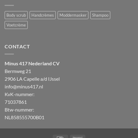
C
zijn
voor
de
de
voordelen
huid
Body scrub
Handcrèmes
Moddermasker
Shampoo
voor
de
huid
Voetcrème
CONTACT
Minus 417 Nederland CV
Bermweg 21
2906 LA Capelle a/d IJssel
info@minus417.nl
KvK-nummer:
71037861
Btw-nummer:
NL858555700B01