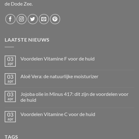
de Dode Zee.
LAATSTE NIEUWS
03
Voordelen Vitamine F voor de huid
apr
Geen
reacties
op
03
Aloë Vera: de natuurlijke moisturizer
Voordelen
apr
Vitamine
Geen
F
reacties
voor
op
03
de
Jojoba olie in Minus 417: dit zijn de voordelen voor
Aloë
huid
apr
Vera:
de huid
de
Geen
natuurlijke
reacties
moisturizer
03
Voordelen Vitamine C voor de huid
op
Jojoba
apr
Geen
olie
reacties
in
op
Minus
Voordelen
417:
TAGS
Vitamine
dit