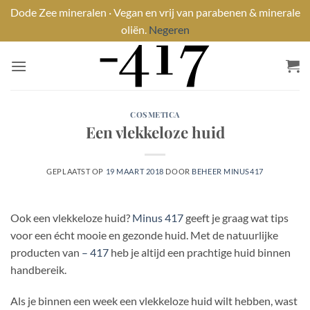
Dode Zee mineralen · Vegan en vrij van parabenen & minerale
oliën.
Negeren
Ga
naar
inhoud
COSMETICA
Een vlekkeloze huid
GEPLAATST OP
19 MAART 2018
DOOR
BEHEER MINUS417
Ook een vlekkeloze huid?
Minus 417
geeft je graag wat tips
voor een écht mooie en gezonde huid. Met de natuurlijke
producten van
– 417
heb je altijd een prachtige huid binnen
handbereik.
Als je binnen een week een vlekkeloze huid wilt hebben, wast