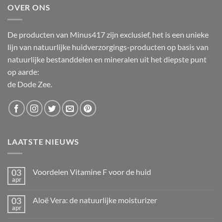
OVER ONS
De producten van Minus417 zijn exclusief, het is een unieke
lijn van natuurlijke huidverzorgings-producten op basis van
natuurlijke bestanddelen en mineralen uit het diepste punt
op aarde:
de Dode Zee.
LAATSTE NIEUWS
03
Voordelen Vitamine F voor de huid
apr
Geen
reacties
op
03
Aloë Vera: de natuurlijke moisturizer
Voordelen
apr
Vitamine
Geen
F
reacties
voor