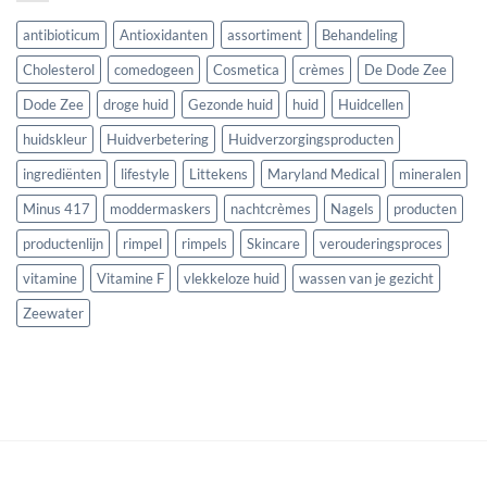
antibioticum
Antioxidanten
assortiment
Behandeling
Cholesterol
comedogeen
Cosmetica
crèmes
De Dode Zee
Dode Zee
droge huid
Gezonde huid
huid
Huidcellen
huidskleur
Huidverbetering
Huidverzorgingsproducten
ingrediënten
lifestyle
Littekens
Maryland Medical
mineralen
Minus 417
moddermaskers
nachtcrèmes
Nagels
producten
productenlijn
rimpel
rimpels
Skincare
verouderingsproces
vitamine
Vitamine F
vlekkeloze huid
wassen van je gezicht
Zeewater