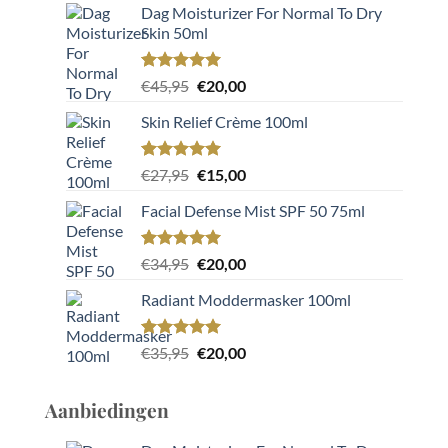
Dag Moisturizer For Normal To Dry
Skin 50ml
Gewaardeerd
2
Oorspronkelijke
Huidige
€
45,95
€
20,00
5.00
op 5
prijs
prijs
gebaseerd
Skin Relief Crème 100ml
was:
is:
op
klant
€45,95.
€20,00.
waarderingen
Gewaardeerd
2
Oorspronkelijke
Huidige
€
27,95
€
15,00
5.00
op 5
prijs
prijs
gebaseerd
Facial Defense Mist SPF 50 75ml
was:
is:
op
klant
€27,95.
€15,00.
waarderingen
Gewaardeerd
2
Oorspronkelijke
Huidige
€
34,95
€
20,00
5.00
op 5
prijs
prijs
gebaseerd
Radiant Moddermasker 100ml
was:
is:
op
klant
€34,95.
€20,00.
waarderingen
Gewaardeerd
1
Oorspronkelijke
Huidige
€
35,95
€
20,00
5.00
op 5
prijs
prijs
gebaseerd
was:
is:
op
klant
Aanbiedingen
€35,95.
€20,00.
waardering