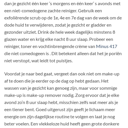
dan je gezicht één keer ’s morgens en één keer’ s avonds met
een niet-comedogene zachte reiniger. Gebruik een
exfoliërende scrub op de 1e, 4e en 7e dag van de week om de
dode huid te verwijderen, zodat je gezicht er gladder en
gezonder uitziet. Drink de hele week dagelijks minstens 8
glazen water en krijg elke nacht 8 uur slaap. Probeer een
reiniger, toner en vochtinbrengende crème van
Minus 417
die niet comedogeen is . Dit betekent alleen dat het je poriën
niet verstopt, wat leidt tot puistjes.
Voordat je naar bed gaat, vergeet dan ook niet om make-up
af te doen die je eerder op de dag op hebt gedaan. Het
wassen van je gezicht kan genoeg zijn, maar voor sommige
make-up is make-up remover nodig. Zorg ervoor dat je elke
avond zo’n 8 uur slaap hebt, misschien zelfs wat meer als je
een tiener bent. Goed uitgerust zijn geeft je lichaam meer
energie om zijn dagelijkse routine te volgen en laat je nog
beter voelen. Een vlekkeloze huid heeft geen grote donkere