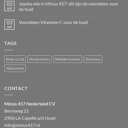
op
03
de
Jojoba olie in Minus 417: dit zijn de voordelen voor
Aloë
huid
apr
Vera:
de huid
de
Geen
natuurlijke
reacties
moisturizer
03
Voordelen Vitamine C voor de huid
op
Jojoba
apr
Geen
olie
reacties
in
op
Minus
Voordelen
417:
TAGS
Vitamine
dit
C
zijn
voor
de
de
voordelen
huid
Body scrub
Handcrèmes
Moddermasker
Shampoo
voor
de
huid
Voetcrème
CONTACT
Minus 417 Nederland CV
Bermweg 21
2906 LA Capelle a/d IJssel
info@minus417.nl