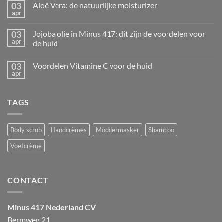
03
Aloë Vera: de natuurlijke moisturizer
Voordelen
apr
Vitamine
Geen
F
reacties
voor
op
03
de
Jojoba olie in Minus 417: dit zijn de voordelen voor
Aloë
huid
apr
Vera:
de huid
de
Geen
natuurlijke
reacties
moisturizer
03
Voordelen Vitamine C voor de huid
op
Jojoba
apr
Geen
olie
reacties
in
op
Minus
Voordelen
417:
TAGS
Vitamine
dit
C
zijn
voor
de
de
voordelen
huid
Body scrub
Handcrèmes
Moddermasker
Shampoo
voor
de
huid
Voetcrème
CONTACT
Minus 417 Nederland CV
Bermweg 21