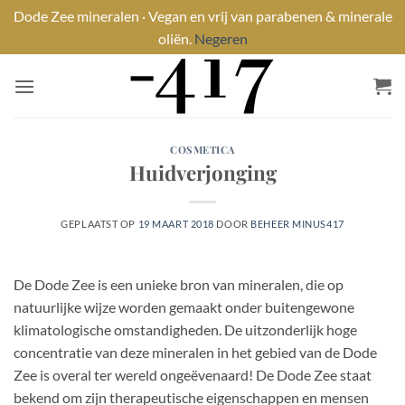
Dode Zee mineralen · Vegan en vrij van parabenen & minerale
oliën.
Negeren
Ga
naar
inhoud
COSMETICA
Huidverjonging
GEPLAATST OP
19 MAART 2018
DOOR
BEHEER MINUS417
De Dode Zee is een unieke bron van mineralen, die op
natuurlijke wijze worden gemaakt onder buitengewone
klimatologische omstandigheden. De uitzonderlijk hoge
concentratie van deze mineralen in het gebied van de Dode
Zee is overal ter wereld ongeëvenaard! De Dode Zee staat
bekend om zijn therapeutische eigenschappen en mensen