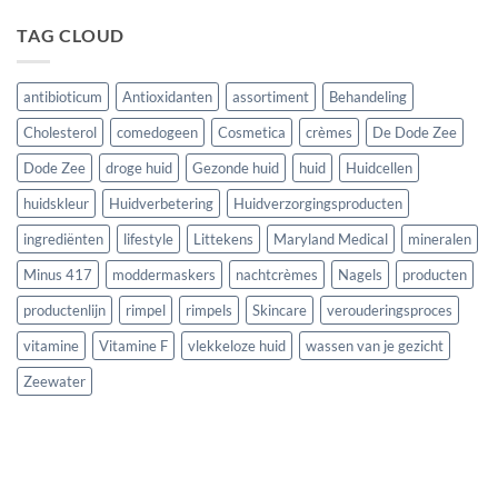
TAG CLOUD
antibioticum
Antioxidanten
assortiment
Behandeling
Cholesterol
comedogeen
Cosmetica
crèmes
De Dode Zee
Dode Zee
droge huid
Gezonde huid
huid
Huidcellen
huidskleur
Huidverbetering
Huidverzorgingsproducten
ingrediënten
lifestyle
Littekens
Maryland Medical
mineralen
Minus 417
moddermaskers
nachtcrèmes
Nagels
producten
productenlijn
rimpel
rimpels
Skincare
verouderingsproces
vitamine
Vitamine F
vlekkeloze huid
wassen van je gezicht
Zeewater